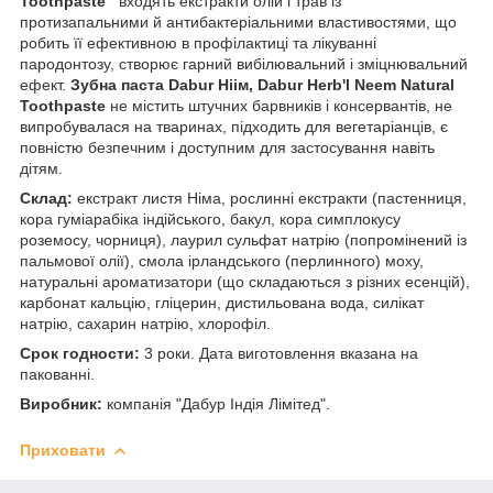
Toothpaste
входять екстракти олій і трав із
протизапальними й антибактеріальними властивостями, що
робить її ефективною в профілактиці та лікуванні
пародонтозу, створює гарний вибілювальний і зміцнювальний
ефект.
Зубна паста Dabur Ніім, Dabur Herb'l Neem Natural
Toothpaste
не містить штучних барвників і консервантів, не
випробувалася на тваринах, підходить для вегетаріанців, є
повністю безпечним і доступним для застосування навіть
дітям.
Склад:
екстракт листя Німа, рослинні екстракти (пастенниця,
кора гуміарабіка індійського, бакул, кора симплокусу
роземосу, чорниця), лаурил сульфат натрію (попромінений із
пальмової олії), смола ірландського (перлинного) моху,
натуральні ароматизатори (що складаються з різних есенцій),
карбонат кальцію, гліцерин, дистильована вода, силікат
натрію, сахарин натрію, хлорофіл.
Срок годности:
3 роки. Дата виготовлення вказана на
пакованні.
Виробник:
компанія "Дабур Індія Лімітед".
Приховати