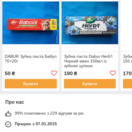
DABUR Зубна паста Бабул
Зубна паста Dabur Herb'l
Зубн
70+20г
Чорний кмин 150мл із
150 
зубною щіткою
50
190
170
₴
₴
Купити
Купити
Про нас
99% позитивних з 229 відгуків за рік
Працює з 07.01.2015