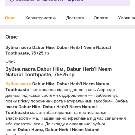
Опис
Характеристики
Доставка
Оплата
Умови п
Опис
Зубна паста Dabur Ніім, Dabur Herb l Neem Natural
Toothpaste, 75+25 гр
Опис
Зубна паста Dabur Ніім, Dabur Herb'l Neem
Natural Toothpaste, 75+25 гр
Зубна паста
Dabur Ніім, Dabur Herb'l Neem Natural
Toothpaste
виготовлена відповідно до знань Аюрведи —
давньої індійської системи оздоровлення — і забезпечує
повну гігієну порожнини рота натуральними засобами.
Зубна
паста Dabur Ніім, Dabur Herb'l Neem Natural
Toothpaste
має антибактеріальні та протизапальні
властивості німа. Надзвичайно ефективна під час запалення
або кровотечі ясен. До складу аюрведичної зубної
пасти
Dabur Ниим, Dabur Herb’l Neem Natural