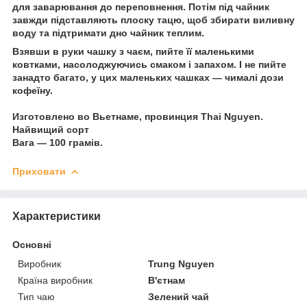
для заварювання до переповнення. Потім під чайник
завжди підставляють плоску тацю, щоб збирати виливну
воду та підтримати дно чайник теплим.
Взявши в руки чашку з чаєм, пийте її маленькими
ковтками, насолоджуючись смаком і запахом. І не пийте
занадто багато, у цих маленьких чашках — чималі дози
кофеїну.
Изготовлено во Вьетнаме, провинция Thai Nguyen.
Найвищий сорт
Вага — 100 грамів.
Приховати
Характеристики
Основні
Виробник
Trung Nguyen
Країна виробник
В'єтнам
Тип чаю
Зелений чай