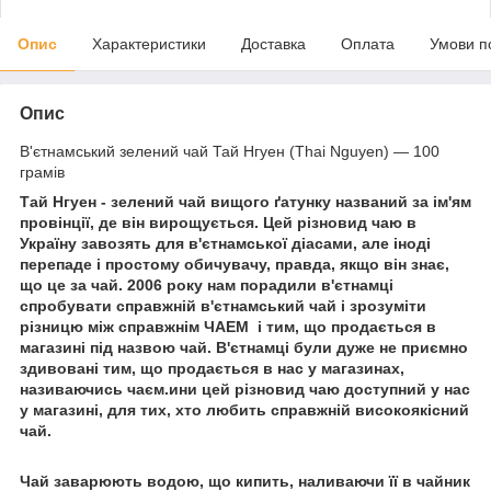
Опис
Характеристики
Доставка
Оплата
Умови п
Опис
В'єтнамський зелений чай Тай Нгуен (Thai Nguyen) — 100
грамів
Тай Нгуен - зелений чай вищого ґатунку названий за ім'ям
провінції, де він вирощується. Цей різновид чаю в
Україну завозять для в'єтнамської діасами, але іноді
перепаде і простому обичувачу, правда, якщо він знає,
що це за чай. 2006 року нам порадили в'єтнамці
спробувати справжній в'єтнамський чай і зрозуміти
різницю між справжнім ЧАЕМ і тим, що продається в
магазині під назвою чай. В'єтнамці були дуже не приємно
здивовані тим, що продається в нас у магазинах,
називаючись чаєм.ини цей різновид чаю доступний у нас
у магазині, для тих, хто любить справжній високоякісний
чай.
Чай заварюють водою, що кипить, наливаючи її в чайник