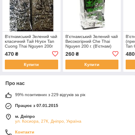
В'єтнамський Зелений чай
В'єтнамський Зелений чай
В'єт
класичний Тай Нгуєн Tan
Високогірний Che Thai
(пре
Cuong Thai Nguyen 200г
Nguyen 200 г. (В'єтнам)
Tan 
(В'єтнам)
(Вак
470
260
480
₴
₴
Купити
Купити
Про нас
99% позитивних з 229 відгуків за рік
Працює з 07.01.2015
м. Дніпро
ул. Косиора, 27К, Дніпро, Україна
Контакти