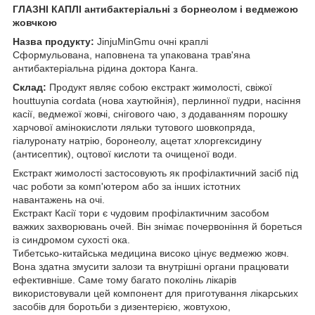
ГЛАЗНІ КАПЛІ антибактеріальні з борнеолом і ведмежою
жовчкою
Назва продукту:
JinjuMinGmu очні краплі
Сформульована, наповнена та упакована трав'яна
антибактеріальна рідина доктора Канга.
Склад:
Продукт являє собою екстракт жимолості, свіжої
houttuynia cordata (нова хаутюйнія), перлинної пудри, насіння
касії, ведмежої жовчі, снігового чаю, з додаванням порошку
харчової амінокислоти ляльки тутового шовкопряда,
гіалуронату натрію, боронеолу, ацетат хлоргексидину
(антисептик), оцтової кислоти та очищеної води.
Екстракт жимолості застосовують як профілактичний засіб під
час роботи за комп'ютером або за інших істотних
навантажень на очі.
Екстракт Касії тори є чудовим профілактичним засобом
важких захворювань очей. Він знімає почервоніння й бореться
із синдромом сухості ока.
Тибетсько-китайська медицина високо цінує ведмежю жовч.
Вона здатна змусити залози та внутрішні органи працювати
ефективніше. Саме тому багато поколінь лікарів
використовували цей компонент для приготування лікарських
засобів для боротьби з дизентерією, жовтухою,