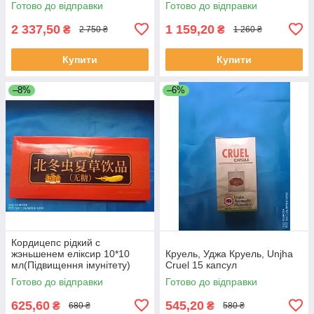
Готово до відправки
Готово до відправки
2 337,50
1 159,20
₴
₴
2 750 ₴
1 260 ₴
Купити
Купити
–8%
–6%
Кордицепс рідкий с
жэньшенем еліксир 10*10
Круель, Уджа Круель, Unjha
мл(Підвищення імунітету)
Cruel 15 капсул
Готово до відправки
Готово до відправки
625,60
545,20
₴
₴
680 ₴
580 ₴