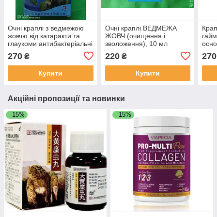
Очні краплі з ведмежою
Очні краплі ВЕДМЕЖА
Крап
жовчю від катаракти та
ЖОВЧ (очищення і
гайм
глаукоми антибактеріальні
зволоження), 10 мл
осно
15мл,
тайс
270
220
270
₴
₴
Купити
Купити
Акційні пропозиції та новинки
–15%
–15%