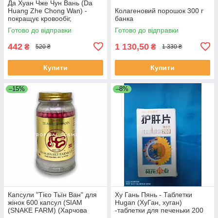
Да Хуан Чже Чун Вань (Da
Huang Zhe Chong Wan) -
Колагеновий порошок 300 г
покращує кровообіг,
банка
протизапальне
Готово до відправки
Готово до відправки
442
1 130,50
₴
₴
520 ₴
1 330 ₴
Купити
Купити
–15%
–8%
Капсули "Тієо Тьїн Ван" для
Ху Гань Пянь - Таблетки
жінок 600 капсул (SIAM
Hugan (ХуГан, хуган)
(SNAKE FARM) (Харчова
-таблетки для печеньки 200
добавка)
шт.