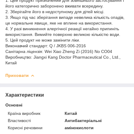
1. Цей продукт призначений для зовнішнього застосування і
його категорично заборонено вживати всередину.
2. Зберігайте його в недоступному для дітей місці.
3. Якщо під час зберігання випаде невелика кількість опадів,
це нормальне явище, яке не вплине на використання.
4. У разі виникнення алергічної реакції негайно припиніть
використання. Вимийте поверхню великою кількістю води.
5. Цей продукт не може замінити ліки.
Виконавчий стандарт: Q / JKBS 006-2016
Санітарна ліцензія: Wei Xiao Zheng Zi (2016) No CO04
Виробництво: Jiangxi Kang Doctor Pharmaceutical Co., Ltd.,
Китай
Приховати
Характеристики
Основні
Країна виробник
Китай
Властивості
Антибактеріальні
Корисні речовини
амінокислоти