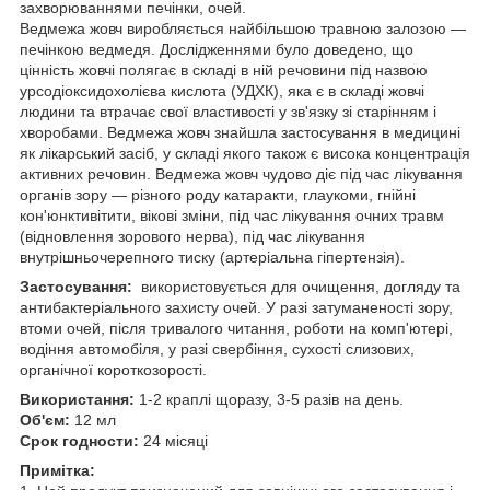
захворюваннями печінки, очей.
Ведмежа жовч виробляється найбільшою травною залозою —
печінкою ведмедя. Дослідженнями було доведено, що
цінність жовчі полягає в складі в ній речовини під назвою
урсодіоксидохолієва кислота (УДХК), яка є в складі жовчі
людини та втрачає свої властивості у зв'язку зі старінням і
хворобами. Ведмежа жовч знайшла застосування в медицині
як лікарський засіб, у складі якого також є висока концентрація
активних речовин. Ведмежа жовч чудово діє під час лікування
органів зору — різного роду катаракти, глаукоми, гнійні
кон'юнктивітити, вікові зміни, під час лікування очних травм
(відновлення зорового нерва), під час лікування
внутрішньочерепного тиску (артеріальна гіпертензія).
Застосування:
використовується для очищення, догляду та
антибактеріального захисту очей. У разі затуманеності зору,
втоми очей, після тривалого читання, роботи на комп'ютері,
водіння автомобіля, у разі свербіння, сухості слизових,
органічної короткозорості.
Використання:
1-2 краплі щоразу, 3-5 разів на день.
Об'єм:
12 мл
Срок годности:
24 місяці
Примітка: