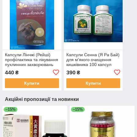
Капсули Лінчжі (Рейші)
Капсули Сенна (Я Ра Бай)
профілактика та лікування
для м'якого очищення
пухлинних захворювань
кишківника 100 капсул
100 капсул
440
390
₴
₴
Купити
Купити
Акційні пропозиції та новинки
–15%
–15%