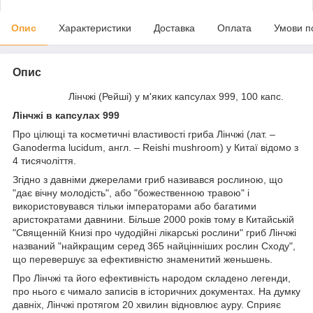
Опис
Характеристики
Доставка
Оплата
Умови п
Опис
Лінчжі (Рейші) у м'яких капсулах 999, 100 капс.
Лінчжі в капсулах 999
Про цілющі та косметичні властивості гриба Лінчжі (лат. –
Ganoderma lucidum, англ. – Reishi mushroom) у Китаї відомо з
4 тисячоліття.
Згідно з давніми джерелами гриб називався рослиною, що
"дає вічну молодість", або "божественною травою" і
використовувався тільки імператорами або багатими
аристократами давнини. Більше 2000 років тому в Китайській
"Священній Книзі про чудодійні лікарські рослини" гриб Лінчжі
названий "найкращим серед 365 найцінніших рослин Сходу",
що перевершує за ефективністю знаменитий женьшень.
Про Лінчжі та його ефективність народом складено легенди,
про нього є чимало записів в історичних документах. На думку
давніх, Лінчжі протягом 20 хвилин відновлює ауру. Сприяє