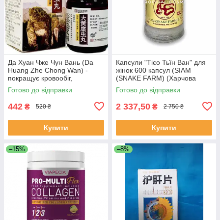
Да Хуан Чже Чун Вань (Da
Капсули "Тієо Тьїн Ван" для
Huang Zhe Chong Wan) -
жінок 600 капсул (SIAM
покращує кровообіг,
(SNAKE FARM) (Харчова
протизапальне
добавка)
Готово до відправки
Готово до відправки
442
2 337,50
₴
₴
520 ₴
2 750 ₴
Купити
Купити
–15%
–8%