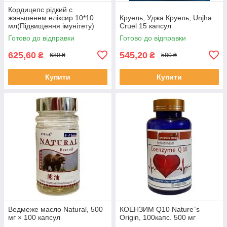
Кордицепс рідкий с
жэньшенем еліксир 10*10
Круель, Уджа Круель, Unjha
мл(Підвищення імунітету)
Cruel 15 капсул
Готово до відправки
Готово до відправки
625,60
545,20
₴
₴
680 ₴
580 ₴
Купити
Купити
Ведмеже масло Natural, 500
КОЕНЗИМ Q10 Nature`s
мг × 100 капсул
Origin, 100капс. 500 мг