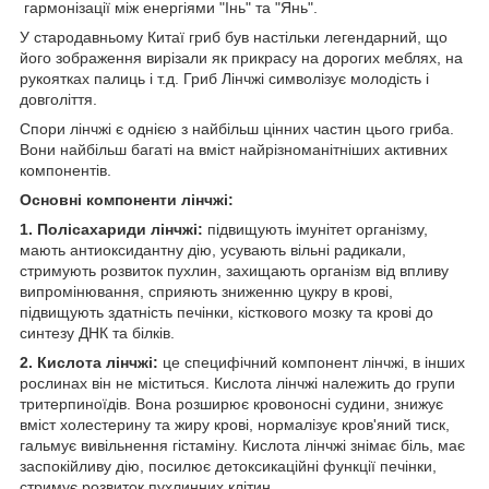
гармонізації між енергіями "Інь" та "Янь".
У стародавньому Китаї гриб був настільки легендарний, що
його зображення вирізали як прикрасу на дорогих меблях, на
рукоятках палиць і т.д. Гриб Лінчжі символізує молодість і
довголіття.
Спори лінчжі є однією з найбільш цінних частин цього гриба.
Вони найбільш багаті на вміст найрізноманітніших активних
компонентів.
Основні компоненти лінчжі:
1. Полісахариди лінчжі:
підвищують імунітет організму,
мають антиоксидантну дію, усувають вільні радикали,
стримують розвиток пухлин, захищають організм від впливу
випромінювання, сприяють зниженню цукру в крові,
підвищують здатність печінки, кісткового мозку та крові до
синтезу ДНК та білків.
2. Кислота лінчжі:
це специфічний компонент лінчжі, в інших
рослинах він не міститься. Кислота лінчжі належить до групи
тритерпиноїдів. Вона розширює кровоносні судини, знижує
вміст холестерину та жиру крові, нормалізує кров'яний тиск,
гальмує вивільнення гістаміну. Кислота лінчжі знімає біль, має
заспокійливу дію, посилює детоксикаційні функції печінки,
стримує розвиток пухлинних клітин.