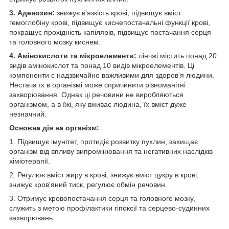
3. Аденозин:
знижує в'язкість крові, підвищує вміст
гемоглобіну крові, підвищує киснепостачальні функції крові,
покращує прохідність капілярів, підвищує постачання серця
та головного мозку киснем.
4. Амінокислоти та мікроелементи:
лінчжі містить понад 20
видів амінокислот та понад 10 видів мікроелементів. Ці
компоненти є надзвичайно важливими для здоров'я людини.
Нестача їх в організмі може спричинити різноманітні
захворювання. Однак ці речовини не виробляються
організмом, а в їжі, яку вживає людина, їх вміст дуже
незначний.
Основна дія на організм:
1. Підвищує імунітет, протидіє розвитку пухлин, захищає
організм від впливу випромінювання та негативних наслідків
хіміотерапії.
2. Регулює вміст жиру в крові, знижує вміст цукру в крові,
знижує кров'яний тиск, регулює обмін речовин.
3. Отримує кровопостачання серця та головного мозку,
служить з метою профілактики гіпоксії та серцево-судинних
захворювань.