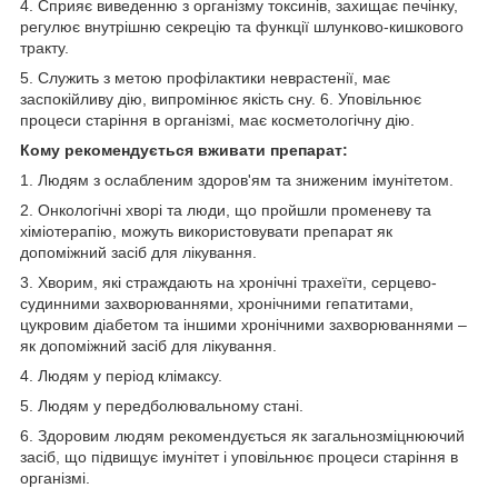
4. Сприяє виведенню з організму токсинів, захищає печінку,
регулює внутрішню секрецію та функції шлунково-кишкового
тракту.
5. Служить з метою профілактики неврастенії, має
заспокійливу дію, випромінює якість сну. 6. Уповільнює
процеси старіння в організмі, має косметологічну дію.
Кому рекомендується вживати препарат:
1. Людям з ослабленим здоров'ям та зниженим імунітетом.
2. Онкологічні хворі та люди, що пройшли променеву та
хіміотерапію, можуть використовувати препарат як
допоміжний засіб для лікування.
3. Хворим, які страждають на хронічні трахеїти, серцево-
судинними захворюваннями, хронічними гепатитами,
цукровим діабетом та іншими хронічними захворюваннями –
як допоміжний засіб для лікування.
4. Людям у період клімаксу.
5. Людям у передболювальному стані.
6. Здоровим людям рекомендується як загальнозміцнюючий
засіб, що підвищує імунітет і уповільнює процеси старіння в
організмі.