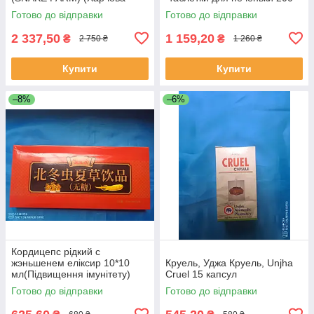
добавка)
шт.
Готово до відправки
Готово до відправки
2 337,50
1 159,20
₴
₴
2 750 ₴
1 260 ₴
Купити
Купити
–8%
–6%
Кордицепс рідкий с
жэньшенем еліксир 10*10
Круель, Уджа Круель, Unjha
мл(Підвищення імунітету)
Cruel 15 капсул
Готово до відправки
Готово до відправки