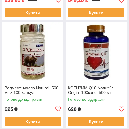
625,60
545,20
₴
₴
680 ₴
580 ₴
Купити
Купити
Ведмеже масло Natural, 500
КОЕНЗИМ Q10 Nature`s
мг × 100 капсул
Origin, 100капс. 500 мг
Готово до відправки
Готово до відправки
625
620
₴
₴
Купити
Купити