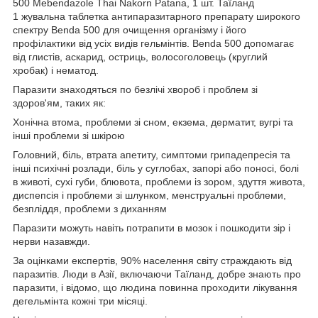
500 Mebendazole Thai Nakorn Patana, 1 шт. Таїланд
1 жувальна таблетка антипаразитарного препарату широкого
спектру Benda 500 для очищення організму і його
профілактики від усіх видів гельмінтів. Benda 500 допомагає
від глистів, аскарид, остриць, волосоголовець (круглий
хробак) і нематод.
Паразити знаходяться по безлічі хвороб і проблем зі
здоров'ям, таких як:
Хонічна втома, проблеми зі сном, екзема, дерматит, вугрі та
інші проблеми зі шкірою
Головний, біль, втрата апетиту, симптоми грипадепресія та
інші психічні розлади, біль у суглобах, запорі або поносі, болі
в животі, сухі губи, блювота, проблеми із зором, здуття живота,
диспепсія і проблеми зі шлунком, менструальні проблеми,
безпліддя, проблеми з диханням
Паразити можуть навіть потрапити в мозок і пошкодити зір і
нерви назавжди.
За оцінками експертів, 90% населення світу страждають від
паразитів. Люди в Азії, включаючи Таїланд, добре знають про
паразити, і відомо, що людина повинна проходити лікування
дегельмінта кожні три місяці.