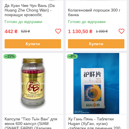
Да Хуан Чже Чун Вань (Da
Huang Zhe Chong Wan) -
Колагеновий порошок 300 г
покращує кровообіг,
банка
протизапальне
Готово до відправки
Готово до відправки
442
1 130,50
₴
₴
520 ₴
1 330 ₴
Купити
Купити
–15%
–8%
Капсули "Тієо Тьїн Ван" для
Ху Гань Пянь - Таблетки
жінок 600 капсул (SIAM
Hugan (ХуГан, хуган)
(SNAKE FARM) (Харчова
-таблетки для печеньки 200