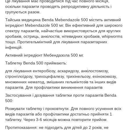
Це лікування має проводитися під час повного місяця,
оскільки паразити проводять репродуктивну діяльність і
групуються разом.
Тайська медицина Benda Mebendazole 500 містить активний
інгредієнт Mebendazole 500 мг. Він ефективний для широкого
спектру паразитів, найчастіше використовується для круглих
хробаків, остриць, анкілостів, нітевидних хробаків, whipworms
тощо. Протигельмінтний для лікування паразитарних
інфекцій.
Активний інгредієнт Мебендазола 500 мг.
Таблетку Benda 500 приймають:
для лікування ентеробіозу, аскаридозу, анкілостомозу,
стронгілоїдозу, трихоцефалезу, трихінельозу, ехінококкозу,
множинних нематод, змішаних гельмінтозів та інших видів
паразитів. Для профілактики виникнення паразитів
Застосування і дозування таблетки проти паразитів Benda
500:
Розжувати таблетку і проковтнути. Для повного усунення всіх
видів паразитів або профілактики достатньо прийняти 1
таблетку. Через 3-6 місяців можна повторити прийом.
Протипоказання: не підходить для дітей до 2 років, не