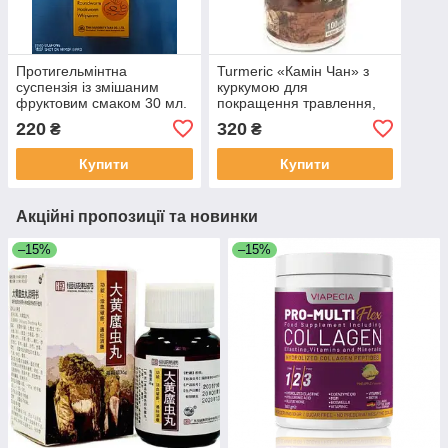
Протигельмінтна
Turmeric «Камін Чан» з
суспензія із змішаним
куркумою для
фруктовим смаком 30 мл.
покращення травлення,
для лікування шлунка та
220
320
₴
₴
12-палої кишки 100 капсул
Купити
Купити
Акційні пропозиції та новинки
–15%
–15%