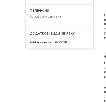
С
+380 (67) 938-38-46
п
п
ж
у
г
ishtar.com.ua
0679383846
Ф
П
з
с
і
-
м
ц
з
к