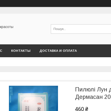
 красоты
АС
КОНТАКТЫ
ДОСТАВКА И ОПЛАТА
Пилюлі Лун д
Дермасан 200
460 ₴