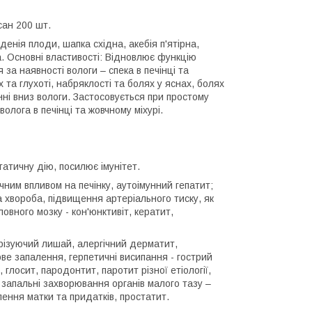
200 шт.
енія плоди, шапка східна, акебія п'ятірна,
а. Основні властивості: Відновлює функцію
 за наявності вологи – спека в печінці та
 та глухоті, набряклості та болях у яснах, болях
анні вниз вологи. Застосовується при простому
 волога в печінці та жовчному міхурі.
татичну дію, посилює імунітет.
чним впливом на печінку, аутоімунний гепатит;
а хвороба, підвищення артеріального тиску, як
ловного мозку - кон'юнктивіт, кератит,
різуючий лишай, алергічний дерматит,
ове запалення, герпетичні висипання - гострий
глосит, пародонтит, паротит різної етіології,
 запальні захворювання органів малого тазу –
лення матки та придатків, простатит.