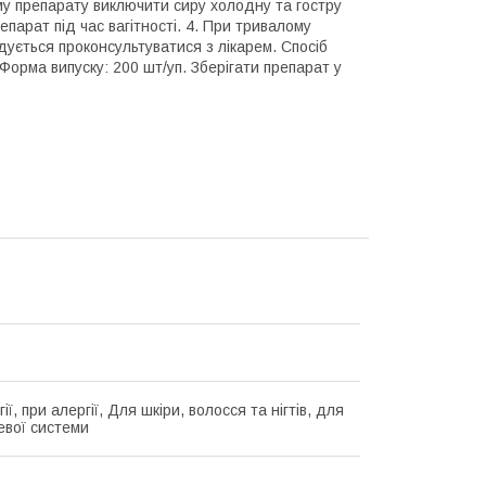
му препарату виключити сиру холодну та гостру
епарат під час вагітності. 4. При тривалому
дується проконсультуватися з лікарем. Спосіб
 Форма випуску: 200 шт/уп. Зберігати препарат у
ії, при алергії, Для шкіри, волосся та нігтів, для
евої системи