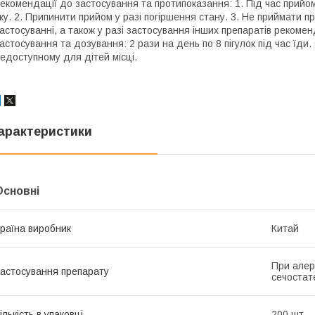
екомендації до застосування та протипоказання: 1. Під час прийо
жу. 2. Припинити прийом у разі погіршення стану. 3. Не приймати пр
астосуванні, а також у разі застосування інших препаратів рекомен
астосування та дозування: 2 рази на день по 8 пігулок під час їди.
едоступному для дітей місці.
арактеристики
Основні
раїна виробник
Китай
При алерг
астосування препарату
сечостат
ількість в упаковці
200 шт.