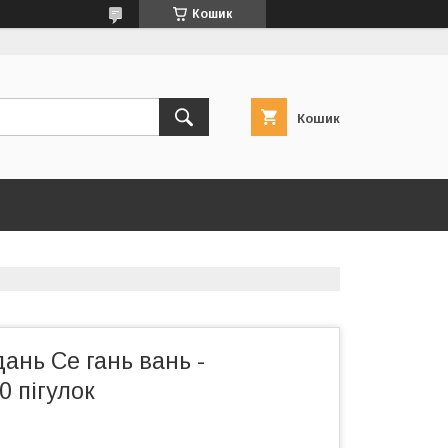
Кошик
Кошик
ань Се гань вань -
 пігулок