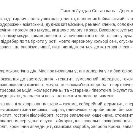
Пилюлі Лундан Се ган вань - Дермасан 
клад: тирлич, володушка кільцелиста, шоломник байкальський, гард
одорожник азіатський, дудник китайський, реманія клейка, солодк
ечінки та жовчного міхура, видаляє вологу та жар. Використовується
овчному міхурі, запаморочення та почервоніння очей, дзвоні у вухах
 підребер'ях та гіркоти у роті, жовто-червоному кольорі сечі, опуск
ерпесі, що оперізує лишаї, пиці, які відносяться до категорії спека -
армакологічна дія: Має протизапальну, антиалергічну та бактеріос
оказання до застосування: - гепатит, зумовлений інфекцією, токси
ахворювання жовчного міхура, жовчнокам'яна хвороба - гіпертонічн
тресова реакція, «склеротична» та «стареча» гіпертонія, інсульт го
ридоцикліт, запалення повік, нагноєння холязіону, ячменю
 запальні захворювання шкіри – екзема, себорейний дерматит, опе
едикаментозна висипка, псоріаз, гнійничкові хвороби шкіри, беших
истит, гострий пієлоніфрит, гостре запалення кишечника, стоматит, 
апалення середнього вуха, гайморит, інші запальні захворювання -
оліт, хронічний апендицит, спайкова хвороба, хвороба Крона, запа