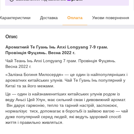
Характеристики
Доставка
Оплата
Умови повернення
Опис
Ароматний Те Гуань Інь Anxi Longyang 7-9 грам.
Провінція Фуцзянь. Весна 2022 г.
Чай Теань Інь Anxi Longyang 7 грам. Провінція Фуцзянь.
Весна 2022 г.
«Залізна Богиня Милосердя» — це один із найпопулярніших і
ароматних китайських улунів. Чай Те Гуань Інь популярний у
Китаї та за його межами.
Це — один із найзнаменитіших китайських улунів родом із
веду Аньсі Цей Улун, має сильний смак і дивовижний аромат.
Він дарує гармонію, тепло та гарний настрій, заспокоює,
нормалізує тиск, допомагає в боротьбі із зайвою вагою — чай
дуже популярний серед людей, які ведуть здоровий спосіб
життя і правильно живляться.