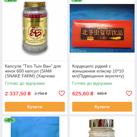
Капсули "Тієо Тьїн Ван" для
Кордицепс рідкий с
жінок 600 капсул (SIAM
жэньшенем еліксир 10*10
(SNAKE FARM) (Харчова
мл(Підвищення імунітету)
добавка)
Готово до відправки
Готово до відправки
2 337,50
625,60
₴
₴
2 750 ₴
680 ₴
Купити
Купити
–6%