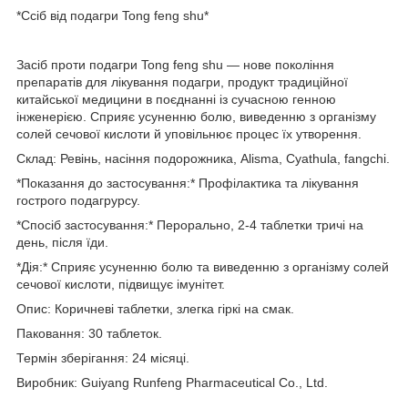
*Ссіб від подагри Tong feng shu*
Засіб проти подагри Tong feng shu — нове покоління
препаратів для лікування подагри, продукт традиційної
китайської медицини в поєднанні із сучасною генною
інженерією. Сприяє усуненню болю, виведенню з організму
солей сечової кислоти й уповільнює процес їх утворення.
Склад: Ревінь, насіння подорожника, Alisma, Cyathula, fangchi.
*Показання до застосування:* Профілактика та лікування
гострого подагрурсу.
*Спосіб застосування:* Перорально, 2-4 таблетки тричі на
день, після їди.
*Дія:* Сприяє усуненню болю та виведенню з організму солей
сечової кислоти, підвищує імунітет.
Опис: Коричневі таблетки, злегка гіркі на смак.
Паковання: 30 таблеток.
Термін зберігання: 24 місяці.
Виробник: Guiyang Runfeng Pharmaceutical Co., Ltd.