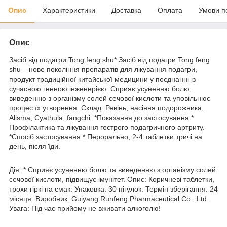
Опис
Характеристики
Доставка
Оплата
Умови п
Опис
Засіб від подагри Tong feng shu* Засіб від подагри Tong feng
shu – нове покоління препаратів для лікування подагри,
продукт традиційної китайської медицини у поєднанні із
сучасною генною інженерією. Сприяє усуненню болю,
виведенню з організму солей сечової кислоти та уповільнює
процес їх утворення. Склад: Ревінь, насіння подорожника,
Alisma, Cyathula, fangchi. *Показання до застосування:*
Профілактика та лікування гострого подагричного артриту.
*Спосіб застосування:* Перорально, 2-4 таблетки тричі на
день, після їди.
Дія: * Сприяє усуненню болю та виведенню з організму солей
сечової кислоти, підвищує імунітет. Опис: Коричневі таблетки,
трохи гіркі на смак. Упаковка: 30 пігулок. Термін зберігання: 24
місяця. Виробник: Guiyang Runfeng Pharmaceutical Co., Ltd.
Увага: Під час прийому не вживати алкоголю!