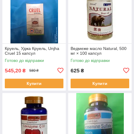
Круель, Уджа Круель, Unjha
Ведмеже масло Natural, 500
Cruel 15 капсул
мг × 100 капсул
Готово до відправки
Готово до відправки
545,20
625
₴
₴
580 ₴
Купити
Купити