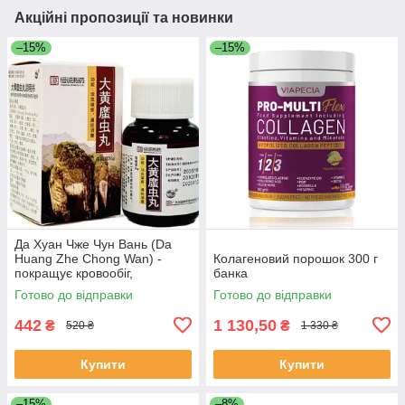
Акційні пропозиції та новинки
–15%
–15%
Да Хуан Чже Чун Вань (Da
Huang Zhe Chong Wan) -
Колагеновий порошок 300 г
покращує кровообіг,
банка
протизапальне
Готово до відправки
Готово до відправки
442
1 130,50
₴
₴
520 ₴
1 330 ₴
Купити
Купити
–15%
–8%