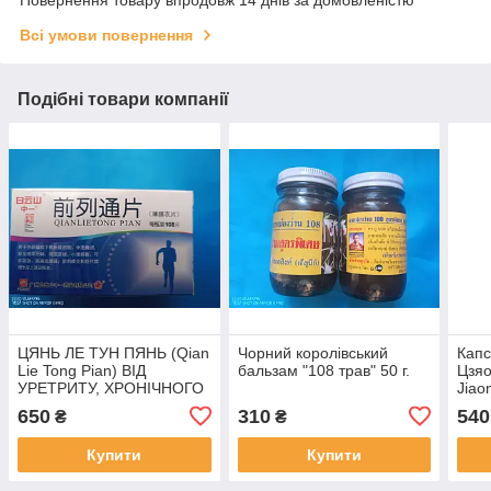
Повернення товару впродовж 14 днів за домовленістю
Всі умови повернення
Подібні товари компанії
ЦЯНЬ ЛЕ ТУН ПЯНЬ (Qian
Чорний королівський
Капс
Lie Tong Pian) ВІД
бальзам "108 трав" 50 г.
Цзяо
УРЕТРИТУ, ХРОНІЧНОГО
Jiao
ПРОСТАТИТУ ТА
інсу
650
310
540
₴
₴
АДЕНОМІ ПРОСТАТІ 108
інсу
табл
Купити
Купити