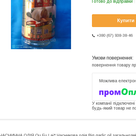
Готово до відправки
Купити
+380 (67) 938-38-46
повернення товару п
У компанії підключені
будь-який товар не п
ЧАСНИЧНА ОЛІЯ Ou Fu Lai* Часникова олія Big garlic oil загальнозм