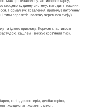
елен. Має протизапальну, антипаразитарну,
лює серцево-судинну систему, виводить токсини,
сся. Нормалізує травлення, пригнічує патогенну
ні типи паразитів, паличку черевного тифу).
ху та їдкого присмаку. Корисні властивості
 застудою, кашлем і знижує кров'яний тиск.
рея, коліт, дизентерія, дисбактеріоз,
іт, холіцистит, холангіт, глист;