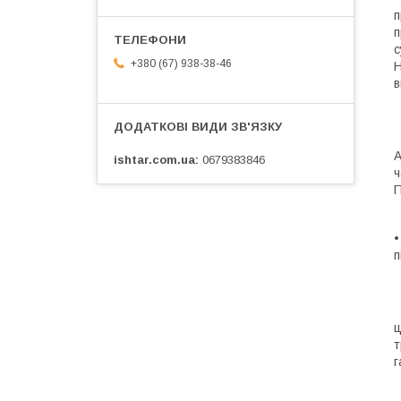
п
п
с
+380 (67) 938-38-46
Н
в
А
ishtar.com.ua
0679383846
ч
П
•
п
ц
т
г