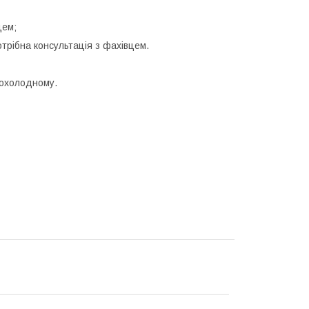
цем;
трібна консультація з фахівцем.
прохолодному.