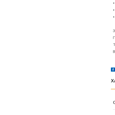
•
•
•
З
П
Т
В
Х