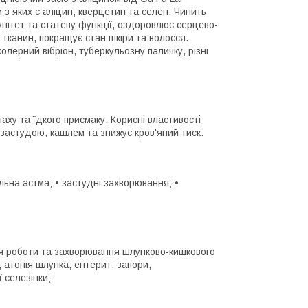
и з яких є аліцин, кверцетин та селен. Чинить
унітет та статеву функції, оздоровлює серцево-
 тканин, покращує стан шкіри та волосся.
лерний вібріон, туберкульозну паличку, різні
аху та їдкого присмаку. Корисні властивості
 застудою, кашлем та знижує кров'яний тиск.
льна астма; • застудні захворювання; •
ння роботи та захворювання шлунково-кишкового
, атонія шлунка, ентерит, запори,
ї селезінки;