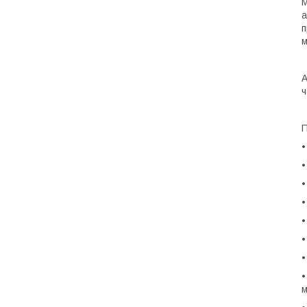
М
а
п
м
А
ч
П
•
•
•
•
•
•
•
•
м