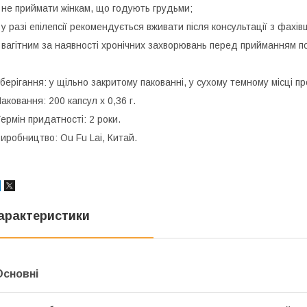
 не приймати жінкам, що годують грудьми;
 у разі епілепсії рекомендується вживати після консультації з фахів
 вагітним за наявності хронічних захворювань перед прийманням по
берігання: у щільно закритому пакованні, у сухому темному місці 
аковання: 200 капсул х 0,36 г.
ермін придатності: 2 роки.
иробництво: Ou Fu Lai, Китай.
арактеристики
Основні