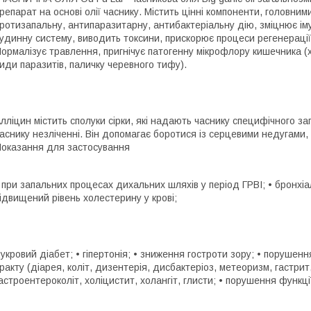
репарат на основі олії часнику. Містить цінні компоненти, головним
ротизапальну, антипаразитарну, антибактеріальну дію, зміцнює ім
удинну систему, виводить токсини, прискорює процеси регенерації
ормалізує травлення, пригнічує патогенну мікрофлору кишечника (хо
иди паразитів, паличку черевного тифу).
лліцин містить сполуки сірки, які надають часнику специфічного зап
аснику незліченні. Він допомагає боротися із серцевими недугами,
оказання для застосування
 при запальних процесах дихальних шляхів у період ГРВІ; • бронхіа
ідвищений рівень холестерину у крові;
укровий діабет; • гіпертонія; • зниження гостроти зору; • поруше
ракту (діарея, коліт, дизентерія, дисбактеріоз, метеоризм, гастрит
астроентероколіт, холіцистит, холангіт, глисти; • порушення функці