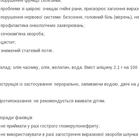
 порушення функції селезінки;
 проблеми зі шкірою: очищає гнійні рани, прискорює загоєння вираз
 порушення нервової системи: безсоння, головний біль (мігрень), н
 профілактика онкологічних захворювань;
 сечокам'яна хвороба;
 цистит;
 знижений статевий потяг.
клад: олія часнику, олія, желатин, вода. Вміст аліцину 2,1 г на 100 
нструкція із застосування: перорально, запиваючи водою, двічі на 
ротипоказання: не рекомендується вживати дітям.
оради фахівців:
 не приймати у разі гострого гломерулонефриту;
 не використовувати в разі загострення виразкової хвороби шлунк