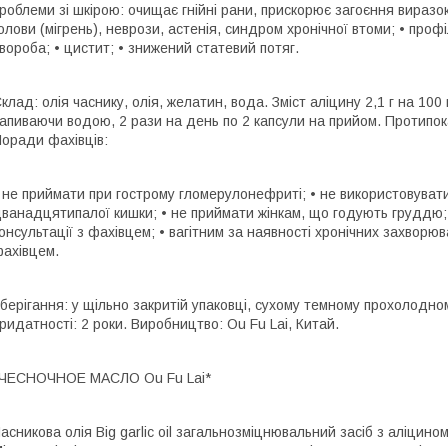
роблеми зі шкірою: очищає гнійні рани, прискорює загоєння виразок
олови (мігрень), неврози, астенія, синдром хронічної втоми; • проф
вороба; • цистит; • знижений статевий потяг.
клад: олія часнику, олія, желатин, вода. Зміст аліцину 2,1 г на 100
апиваючи водою, 2 рази на день по 2 капсули на прийом. Протипо
оради фахівців:
 не приймати при гострому гломерулонефриті; • не використовувати
ванадцятипалої кишки; • не приймати жінкам, що годують груддю; 
онсультації з фахівцем; • вагітним за наявності хронічних захворю
ахівцем.
берігання: у щільно закритій упаковці, сухому темному прохолодному
ридатності: 2 роки. Виробництво: Ou Fu Lai, Китай.
*ЧЕСНОЧНОЕ МАСЛО Ou Fu Lai*
асникова олія Big garlic oil загальнозміцнювальний засіб з аліцином