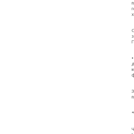
п
г
х
С
з
П
•
д
к
ф
З
п
Ч