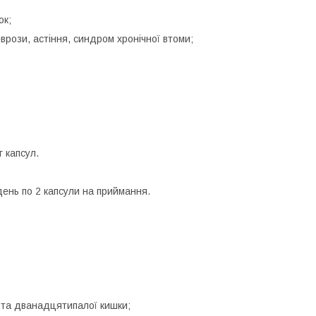
ок;
еврози, астіння, синдром хронічної втоми;
г капсул.
день по 2 капсули на приймання.
а та дванадцятипалої кишки;