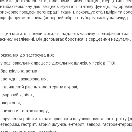
істить цінні компоненти, головними з яких є аліцин, кверцетин і с
нтибактеріальну дію, зміцнює імунітет і статеву функції, оздоров
рискорює процеси регенерації тканин, покращує стан шкіри та воло
ікрофлору кишківника (холерний вібріон, туберкульозну паличку, різ
ліцин містить сполуки сірки, які надають часнику специфічного запа
аснику незліченні. Він допомагає боротися із серцевими недугами,
оказання до застосування:
 у разі запальних процесів дихальних шляхів, у період ГРВІ;
 бронхіальна астма;
 застудні захворювання;
 підвищений рівень холестерину в крові;
 цукровий діабет;
 гіпертонія;
 зниження гостроти зору;
 порушення роботи та захворювання шлунково-кишкового тракту (діа
етеоризм, гастрит, атонія шлунка, ентерит, запори, гастроентерокол