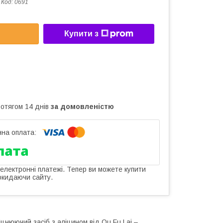
Код:
0691
Купити з
ротягом 14 днів
за домовленістю
 електронні платежі. Тепер ви можете купити
окидаючи сайту.
іцнюючий засіб з аліцином від Ou Fu Lai –