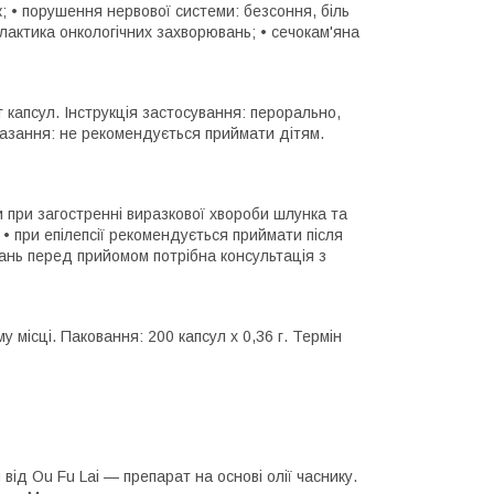
; • порушення нервової системи: безсоння, біль
ілактика онкологічних захворювань; • сечокам'яна
 г капсул. Інструкція застосування: перорально,
казання: не рекомендується приймати дітям.
 при загостренні виразкової хвороби шлунка та
• при епілепсії рекомендується приймати після
вань перед прийомом потрібна консультація з
 місці. Паковання: 200 капсул х 0,36 г. Термін
 від Ou Fu Lai — препарат на основі олії часнику.