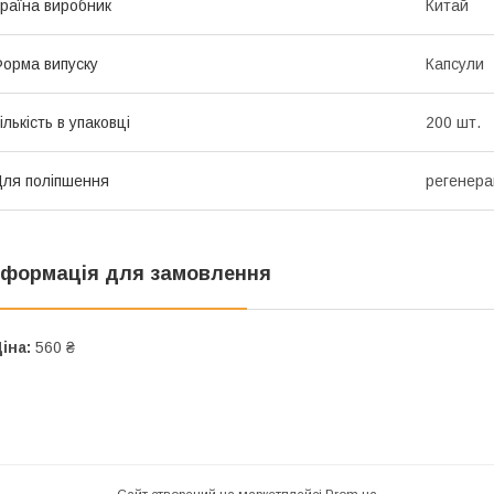
раїна виробник
Китай
орма випуску
Капсули
ількість в упаковці
200 шт.
ля поліпшення
регенера
нформація для замовлення
іна:
560 ₴