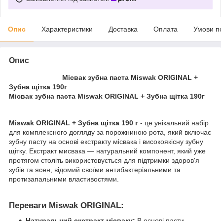
Опис
Характеристики
Доставка
Оплата
Умови п
Опис
Місвак зубна паста Miswak ORIGINAL +
Зубна щітка 190г
Місвак зубна паста Miswak ORIGINAL + Зубна щітка 190г
Miswak ORIGINAL + Зубна щітка 190 г
- це унікальний набір
для комплексного догляду за порожниною рота, який включає
зубну пасту на основі екстракту місвака і високоякісну зубну
щітку. Екстракт мисвака — натуральний компонент, який уже
протягом століть використовується для підтримки здоров'я
зубів та ясен, відомий своїми антибактеріальними та
протизапальними властивостями.
Переваги Miswak ORIGINAL:
Натуральний екстракт місваку:
В основі пасти