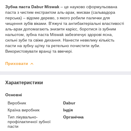
Зубна паста Dabur Miswak
– це науково сформульована
паста з чистим екстрактом аль-арак, мисвак (сальвадора
перська) – відоме дерево, з якого робили палички для
чищення зубів віками. В'яжучі та антибактеріальні властивості
аль-арак допомагають знизити карієс, боротися із зубним
нальотом, зубна паста Miswak забезпечує здорові ясна,
сильні зуби та свіже дихання. Нанести невелику кількість
пасти на зубну щітку та ретельно почистити зуби.
Використовувати вранці та ввечері.
Приховати
Характеристики
Основні
Виробник
Dabur
Країна виробник
Індія
Тип лікувально-
Органічна
профілактичної зубної
пасти