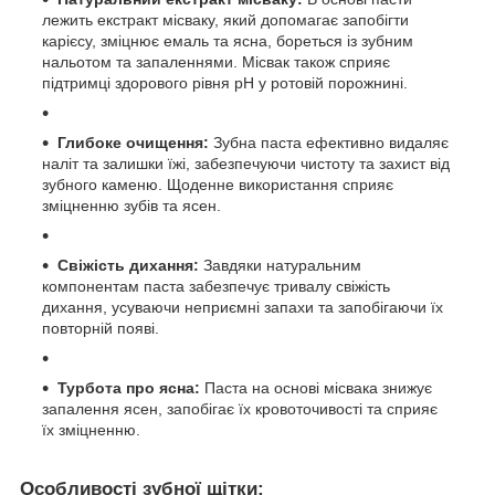
лежить екстракт місваку, який допомагає запобігти
карієсу, зміцнює емаль та ясна, бореться із зубним
нальотом та запаленнями. Місвак також сприяє
підтримці здорового рівня pH у ротовій порожнині.
Глибоке очищення:
Зубна паста ефективно видаляє
наліт та залишки їжі, забезпечуючи чистоту та захист від
зубного каменю. Щоденне використання сприяє
зміцненню зубів та ясен.
Свіжість дихання:
Завдяки натуральним
компонентам паста забезпечує тривалу свіжість
дихання, усуваючи неприємні запахи та запобігаючи їх
повторній появі.
Турбота про ясна:
Паста на основі місвака знижує
запалення ясен, запобігає їх кровоточивості та сприяє
їх зміцненню.
Особливості зубної щітки: