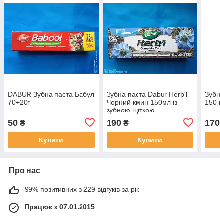
DABUR Зубна паста Бабул
Зубна паста Dabur Herb'l
Зубн
70+20г
Чорний кмин 150мл із
150 
зубною щіткою
50
190
170
₴
₴
Купити
Купити
Про нас
99% позитивних з 229 відгуків за рік
Працює з 07.01.2015