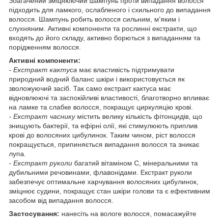
Збагачений зміцнюючий шампунь проти випадання волосся
підходить для ламкого, ослабленого і схильного до випадання
волосся. Шампунь робить волосся сильним, м'яким і
слухняним. Активні компоненти та рослинні екстракти, що
входять до його складу, активно борються з випаданням та
порідженням волосся.
Активні компоненти:
- Екстракт кактуса
має властивість підтримувати
природний водний баланс шкіри і використовується як
зволожуючий засіб. Так само екстракт кактуса має
відновлюючі та заспокійливі властивості, благотворно впливає
на ламке та слабке волосся, покращує циркуляцію крові.
- Екстракт часнику
містить велику кількість фітонцидів, що
знищують бактерії, та ефірні олії, які стимулюють приплив
крові до волосяних цибулинок. Таким чином, ріст волосся
покращується, припиняється випадання волосся та зникає
лупа.
- Екстракт руколи
багатий вітаміном С, мінеральними та
дубильними речовинами, флавонідами. Екстракт руколи
забезпечує оптимальне харчування волосяних цибулинок,
зміцнює судини, покращує стан шкіри голови та є ефективним
засобом від випадання волосся.
Застосування:
нанесіть на вологе волосся, помасажуйте