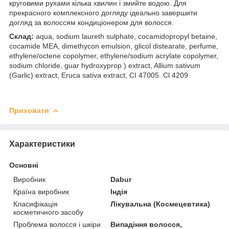
круговими рухами кілька хвилин і змийте водою. Для
прекрасного комплексного догляду ідеально завершити
догляд за волоссям кондиціонером для волосся.
Склад:
aqua, sodium laureth sulphate, cocamidopropyl betaine,
cocamide MEA, dimethycon emulsion, glicol distearate, perfume,
ethylene/octene copolymer, ethylene/sodium acrylate copolymer,
sodium chloride, guar hydroxyprop ) extract, Allium sativum
(Garlic) extract, Eruca sativa extract, CI 47005. Cl 4209
Приховати
Характеристики
Основні
Виробник
Dabur
Країна виробник
Індія
Класифікація
Лікувальна (Космецевтика)
косметичного засобу
Проблема волосся і шкіри
Випадіння волосся,