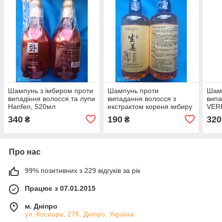
Шампунь з імбиром проти
Шампунь проти
Шамп
випадіння волосся та лупи
випадання волосся з
випа
Hanfen, 520мл
екстрактом кореня імбиру
VER
від Images 300 мл
340
190
320
₴
₴
Про нас
99% позитивних з 229 відгуків за рік
Працює з 07.01.2015
м. Дніпро
ул. Косиора, 27К, Дніпро, Україна