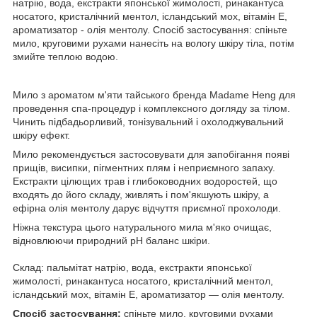
натрію, вода, екстракти японської жимолості, ринакантуса
носатого, кристалічний ментол, ісландський мох, вітамін Е,
ароматизатор - олія ментолу. Спосіб застосування: спіньте
мило, круговими рухами нанесіть на вологу шкіру тіла, потім
змийте теплою водою.
Мило з ароматом м'яти тайського бренда Madame Heng для
проведення спа-процедур і комплексного догляду за тілом.
Чинить підбадьорливий, тонізувальний і охолоджувальний
шкіру ефект.
Мило рекомендується застосовувати для запобігання появі
прищів, висипки, пігментних плям і неприємного запаху.
Екстракти цілющих трав і глибоководних водоростей, що
входять до його складу, живлять і пом'якшують шкіру, а
ефірна олія ментолу дарує відчуття приємної прохолоди.
Ніжна текстура цього натурального мила м'яко очищає,
відновлюючи природний pH баланс шкіри.
Склад: пальмітат натрію, вода, екстракти японської
жимолості, ринакантуса носатого, кристалічний ментол,
ісландський мох, вітамін Е, ароматизатор — олія ментолу.
Спосіб застосування:
спіньте мило, круговими рухами