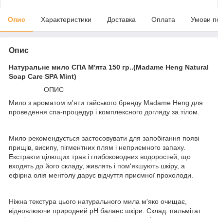
Опис
Характеристики
Доставка
Оплата
Умови п
Опис
Натуральне мило СПА М'ята 150 гр..(Madame Heng Natural
Soap Care SPA Mint)
ОПИС
Мило з ароматом м'яти тайського бренду Madame Heng для
проведення спа-процедур і комплексного догляду за тілом.
Мило рекомендується застосовувати для запобігання появі
прищів, висипу, пігментних плям і неприємного запаху.
Екстракти цілющих трав і глибоководних водоростей, що
входять до його складу, живлять і пом'якшують шкіру, а
ефірна олія ментолу дарує відчуття приємної прохолоди.
Ніжна текстура цього натурального мила м'яко очищає,
відновлюючи природний pH баланс шкіри. Склад: пальмітат