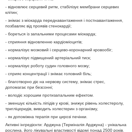
- відновлює серцевий ритм, стабілізує мембрани серцевих
клітин;
- знімає з міокарда переднавантаження і постнавантаження,
позбавляє від проявів стенокардії;
- бореться із запальними процесами міокарда;
- сприяння відновленню кардіоміоцитів;
- нормалізує мозковий і серцево-коронарний кровообіг;
- нормалізує підвищений артеріальний тиск;
- нормалізує роботу судин головного мозку;
- сприяє концентрації і знімає головний біль;
- благотворно діє на нервову систему, знімає стрес,
допомагає при безсонні;
- володіє хорошим протизапальним ефектом.
- зменшує кількість ліпідів у крові, знижує рівень холестеролу,
тригліцеридів, виводить холестерин з організму,
- як допоміжна терапія при цирозі печінки.
Активні інгредієнти: Арджуна (Терміналія Арджуна) - унікальна
рослина, його лікувальні властивості відомі понад 2500 років.