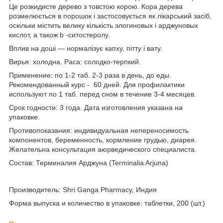
Це розкидисте дерево з товстою корою. Кора дерева
розмелюється в порошок і застосовується як лікарський засіб,
оскільки містить велику кількість элогиновых і арджуновых
кислот, а також b -ситостеролу.
Вплив на доші — нормалізує капху, пітту і вату.
Вирья: холодна. Раса: солодко-терпкий.
Применение: по 1-2 таб. 2-3 раза в день, до еды.
Рекомендованный курс - 60 дней. Для профилактики
используют по 1 таб. перед сном в течение 3-4 месяцев.
Срок годности: 3 года. Дата изготовления указана на
упаковке.
Противопоказания: индивидуальная непереносимость
компонентов, беременность, кормление грудью, диарея.
Желательна консультация аюрведического специалиста.
Состав: Терминалия Арджуна (Terminalia Arjuna)
Производитель: Shri Ganga Pharmacy, Индия
Форма выпуска и количество в упаковке: таблетки, 200 (шт.)