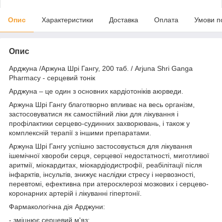
Опис
Характеристики
Доставка
Оплата
Умови п
Опис
Арджуна /Аржуна Шрі Гангу, 200 таб. / Arjuna Shri Ganga
Pharmacy - серцевий тонік
Арджуна – це один з основних кардіотоніків аюрведи.
Аржуна Шрі Гангу благотворно впливає на весь організм,
застосовуватися як самостійний ліки для лікування і
профілактики серцево-судинних захворювань, і також у
комплексній терапії з іншими препаратами.
Аржуна Шрі Гангу успішно застосовується для лікування
ішемічної хвороби серця, серцевої недостатності, миготливої
аритмії, міокардитах, міокардіодистрофії, реабілітації після
інфарктів, інсультів, знижує наслідки стресу і нервозності,
перевтомі, ефективна при атеросклерозі мозкових і серцево-
коронарних артерій і лікуванні гіпертонії.
Фармакологічна дія Арджуни:
- зміцнює серцевий м'яз;