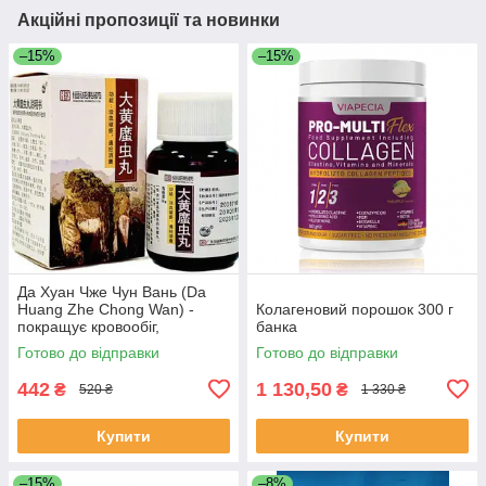
Акційні пропозиції та новинки
–15%
–15%
Да Хуан Чже Чун Вань (Da
Huang Zhe Chong Wan) -
Колагеновий порошок 300 г
покращує кровообіг,
банка
протизапальне
Готово до відправки
Готово до відправки
442
1 130,50
₴
₴
520 ₴
1 330 ₴
Купити
Купити
–15%
–8%