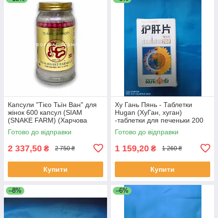
Капсули "Тієо Тьїн Ван" для
Ху Гань Пянь - Таблетки
жінок 600 капсул (SIAM
Hugan (ХуГан, хуган)
(SNAKE FARM) (Харчова
-таблетки для печеньки 200
добавка)
шт.
Готово до відправки
Готово до відправки
2 337,50
1 159,20
₴
₴
2 750 ₴
1 260 ₴
Купити
Купити
–8%
–6%