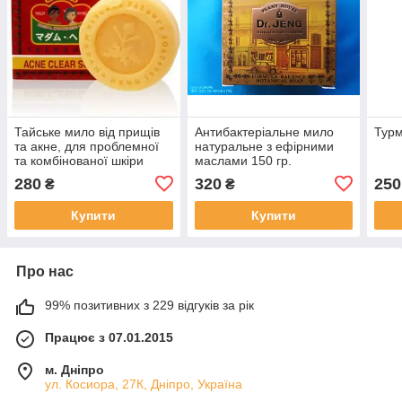
Тайське мило від прищів
Антибактеріальне мило
Турм
та акне, для проблемної
натуральне з ефірними
та комбінованої шкіри
маслами 150 гр.
Madame Heng Acne Clear
280
320
250
₴
₴
Soap
Купити
Купити
Про нас
99% позитивних з 229 відгуків за рік
Працює з 07.01.2015
м. Дніпро
ул. Косиора, 27К, Дніпро, Україна