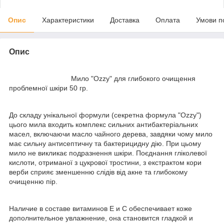
Опис
Характеристики
Доставка
Оплата
Умови п
Опис
Мило "Ozzy" для глибокого очищення
проблемної шкіри 50 гр.
До складу унікальної формули (секретна формула "Ozzy")
цього мила входить комплекс сильних антибактеріальних
масел, включаючи масло чайного дерева, завдяки чому мило
має сильну антисептичну та бактерицидну дію. При цьому
мило не викликає подразнення шкіри. Поєднання гліколевої
кислоти, отриманої з цукрової тростини, з екстрактом кори
верби сприяє зменшенню слідів від акне та глибокому
очищенню пір.
Наличие в составе витаминов E и C обеспечивает коже
дополнительное увлажнение, она становится гладкой и