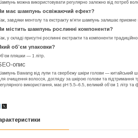
ампунь можна використовувати регулярно залежно від потреб воло
Чи має шампунь освіжаючий ефект?
ак, завдяки ментолу та екстракту м’яти шампунь залишає приємне в
Чи містить шампунь рослинні компоненти?
ак, у складі присутні рослинні екстракти та компоненти традиційн
Який об’єм упаковки?
б’єм пляшки — 1 літр.
SEO-опис
ампунь Bawang від лупи та свербежу шкіри голови — китайський 
ля очищення волосся, догляду за шкірою голови та підтримання тр
егулярного використання, має pH 5.5–6.5, великий об’єм 1 літр та 
арактеристики