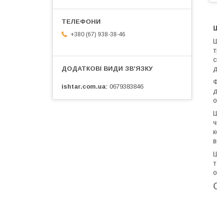
+380 (67) 938-38-46
т
с
д
Ф
ishtar.com.ua
0679383846
д
о
Ш
ч
к
в
Ш
т
о