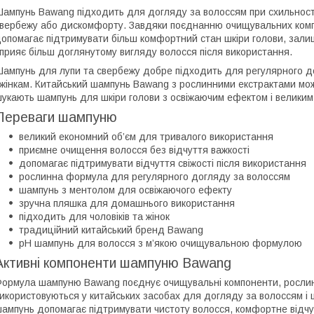
ампунь Bawang підходить для догляду за волоссям при схильності 
вербежу або дискомфорту. Завдяки поєднанню очищувальних компо
опомагає підтримувати більш комфортний стан шкіри голови, залиша
прияє більш доглянутому вигляду волосся після використання.
ампунь для лупи та свербежу добре підходить для регулярного до
 жінкам. Китайський шампунь Bawang з рослинними екстрактами мо
укають шампунь для шкіри голови з освіжаючим ефектом і великим 
Переваги шампуню
великий економний об’єм для тривалого використання
приємне очищення волосся без відчуття важкості
допомагає підтримувати відчуття свіжості після використання
рослинна формула для регулярного догляду за волоссям
шампунь з ментолом для освіжаючого ефекту
зручна пляшка для домашнього використання
підходить для чоловіків та жінок
традиційний китайський бренд Bawang
pH шампунь для волосся з м’якою очищувальною формулою
Активні компоненти шампуню Bawang
ормула шампуню Bawang поєднує очищувальні компоненти, рослинні
икористовуються у китайських засобах для догляду за волоссям і
ампунь допомагає підтримувати чистоту волосся, комфортне відчутт