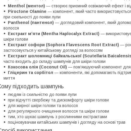
Menthol (ментол)
— створює приємний освіжаючий ефект і від
Piroctone Olamine
— компонент, який часто використовуєтьс
при схильності до появи лупи
Panthenol (пантенол)
— доглядовий компонент, який допома
волосся
Екстракт м’яти (Mentha Haplocalyx Extract)
— використовуєт
шкіри голови
Екстракт софори (Sophora Flavescens Root Extract)
— рос
застосовується у китайському догляді за волоссям
Екстракт шоломниці байкальської (Scutellaria Baicalensis
часто входить до складу шампунів для шкіри голови
Кокосова олія (Coconut Oil)
— пом’якшуючий компонент для
Гліцерин та сорбітол
— компоненти, які допомагають підтри
миття
Кому підходить шампунь
людям із схильністю до появи лупи
при відчутті свербежу та дискомфорту шкіри голови
для жирної шкіри голови та волосся
для регулярного очищення волосся та шкіри голови
тим, хто шукає шампунь з рослинними екстрактами
поціновувачам китайських шампунів і догляду на основі трав
Спосіб використання