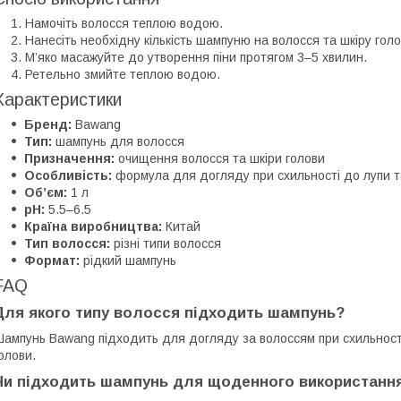
Намочіть волосся теплою водою.
Нанесіть необхідну кількість шампуню на волосся та шкіру голо
М’яко масажуйте до утворення піни протягом 3–5 хвилин.
Ретельно змийте теплою водою.
Характеристики
Бренд:
Bawang
Тип:
шампунь для волосся
Призначення:
очищення волосся та шкіри голови
Особливість:
формула для догляду при схильності до лупи т
Об’єм:
1 л
pH:
5.5–6.5
Країна виробництва:
Китай
Тип волосся:
різні типи волосся
Формат:
рідкий шампунь
FAQ
Для якого типу волосся підходить шампунь?
ампунь Bawang підходить для догляду за волоссям при схильності
олови.
Чи підходить шампунь для щоденного використанн