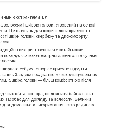
нними екстрактами 1 л
 волоссям і шкірою голови, створений на основі
ли. Це шампунь для шкіри голови при лупі та
ності шкіри голови, свербежу та дискомфорту,
осся.
радиційно використовуються у китайському
и поєднує освіжаючі екстракти, ментол та сучасні
олоссям.
шкірного себуму, створює приємне відчуття
ристання. Завдяки поєднанню м’яких очищувальних
утим, а шкіра голови — більш комфортною після
ред яких м’ята, софора, шоломниця байкальська
ьких засобах для догляду за волоссям. Великий
ом для домашнього використання всією родиною.
ами