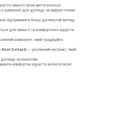
чуття свіжості після миття волосся
я у шампунях для догляду за шкірою голови
гає підтримувати більш доглянутий вигляд
ься для свіжості та комфортного відчуття
линний компонент, який традиційно
 Root Extract)
— рослинний екстракт, який
 догляду за волоссям
мувати комфортне відчуття волосся після