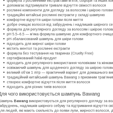
формула з рослинними екстрактами м’яти, софори та інших ко
допомагає підтримувати тривале відчуття свіжості волосся
рослинні компоненти для догляду за волоссям і шкірою голови
традиційні китайські рослинні екстракти у складі шампуню
комфортне відчуття шкіри голови після миття
добре очищає волосся від забруднень і надлишків шкірного с
формула для регулярного догляду за волоссям і шкірою голов
pH 5.5–6.5 — м’яка формула шампуню для комфортного очище
pH-збалансований шампунь для шкіри голови
підходить для жирної шкіри голови
містить ментол та рослинні екстракти
формула без тестування на тваринах (Cruelty Free)
сертифікований halal-продукт
підходить для регулярного використання чоловіками та жінкам
освіжаючий шампунь для щоденного догляду за шкірою голов
великий об’єм 1 літр — практичний варіант для домашнього в
традиційний китайський шампунь Bawang з приємним трав’ян
створює комфортне відчуття після миття волосся
підходить для різних типів волосся
Для чого використовується шампунь Bawang
Шампунь
Bawang
використовується для регулярного догляду за вол
абруднень, надлишків шкірного себуму та підтримання відчуття св
ля людей, які мають схильність до появи лупи, жирності волосся,