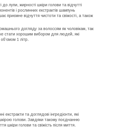
до лупи, жирності шкіри голови та відчутті
нентів і рослинних екстрактів шампунь
є приємне відчуття чистоти та свіжості, а також
машнього догляду за волоссям як чоловікам, так
же стати хорошим вибором для людей, які
об’ємом 1 літр.
 екстракти та доглядові інгредієнти, які
 шкірою голови. Завдяки такому поєднанню
я шкіри голови та свіжість після миття.