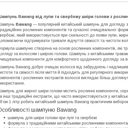
Шампунь Bawang від лупи та свербежу шкіри голови з росли
Шампунь
Bawang
— популярний китайський шампунь для догляду за
радиційних рослинних компонентів та сучасної очищувальної форму
вербежі, який використовується при схильності до появи лупи, жир
опомагаючи підтримувати тривале відчуття свіжості та чистоти вол
ормула шампуню створена на основі рослинних компонентів, які т
огляді за волоссям і шкірою голови. Шампунь з китайськими травам
чищувальні компоненти для комфортного щоденного догляду за в
ампунь Bawang добре очищає волосся від забруднень і надлишків 
истоти та свіжості після миття й підходить для регулярного вико
омпонентів і рослинних екстрактів волосся виглядає більш доглян
икористання.
ампунь для жирної шкіри голови містить рослинні компоненти, се
а інші традиційні екстракти, що часто використовуються у китайс
б’єм 1 літр робить китайський шампунь Bawang практичним вибор
Особливості шампуню Bawang
шампунь для шкіри голови при лупі та свербежі
формула з традиційними китайськими рослинними компонент