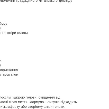
мпонентів традиційного китайського догляду
ебуму
и
ння шкіри голови
и
и
икористання
им ароматом
оссям і шкірою голови, очищення від
іжості після миття. Формула шампуню підходить
 дискомфорту або свербежу шкіри голови.