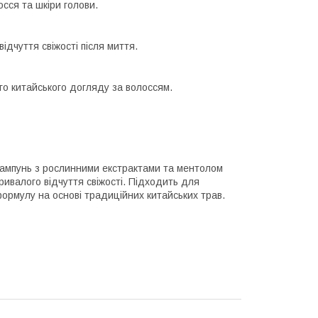
сся та шкіри голови.
ідчуття свіжості після миття.
ого китайського догляду за волоссям.
шампунь з рослинними екстрактами та ментолом
ивалого відчуття свіжості. Підходить для
формулу на основі традиційних китайських трав.