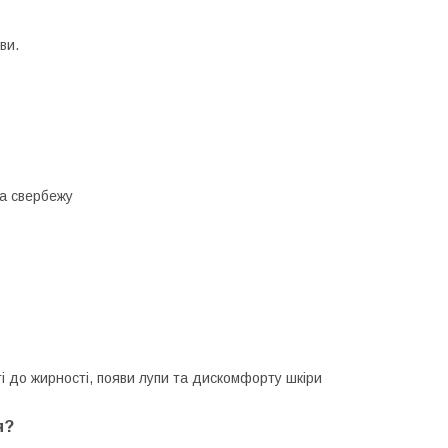
ви.
а свербежу
 до жирності, появи лупи та дискомфорту шкіри
я?