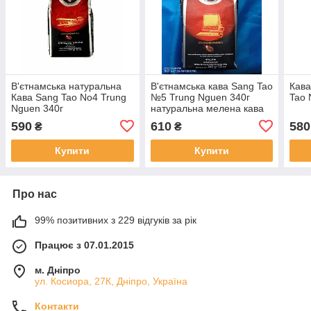
В'єтнамська натуральна
В'єтнамська кава Sang Tao
Кава
Кава Sang Tao No4 Trung
№5 Trung Nguen 340г
Tao 
Nguen 340г
натуральна мелена кава
В'єтнам
590
610
580
₴
₴
Купити
Купити
Про нас
99% позитивних з 229 відгуків за рік
Працює з 07.01.2015
м. Дніпро
ул. Косиора, 27К, Дніпро, Україна
Контакти