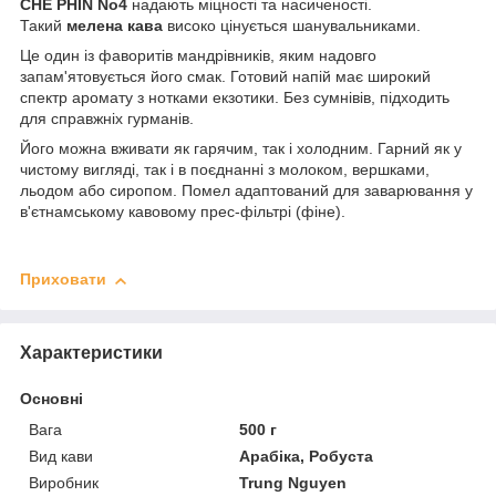
CHE PHIN No4
надають міцності та насиченості.
Такий
мелена кава
високо цінується шанувальниками.
Це один із фаворитів мандрівників, яким надовго
запам'ятовується його смак. Готовий напій має широкий
спектр аромату з нотками екзотики. Без сумнівів, підходить
для справжніх гурманів.
Його можна вживати як гарячим, так і холодним. Гарний як у
чистому вигляді, так і в поєднанні з молоком, вершками,
льодом або сиропом. Помел адаптований для заварювання у
в'єтнамському кавовому прес-фільтрі (фіне).
Приховати
Характеристики
Основні
Вага
500 г
Вид кави
Арабіка, Робуста
Виробник
Trung Nguyen