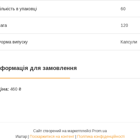
ількість в упаковці
60
ага
120
орма випуску
Капсули
нформація для замовлення
іна:
460 ₴
Сайт створений на маркетплейсі
Prom.ua
Иштар |
Поскаржитися на контент
|
Політика конфіденційності