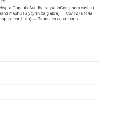
ксбурга Guggulu SuddhatraquashComiphera wishtii)
shti-maphu (Glycyrrhiza glabra) — Солодка гола
ospora cordifolia) — Тинососа серцевиста