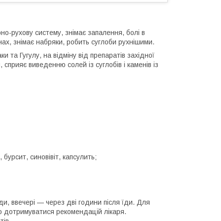
о-рухову систему, знімає запалення, болі в
нах, знімає набряки, робить суглоби рухнішими.
 та Гугулу, на відміну від препаратів західної
сприяє виведенню солей із суглобів і каменів із
бурсит, синовівіт, капсулить;
ди, ввечері — через дві години після їди. Для
о дотримуватися рекомендацій лікаря.
тів.