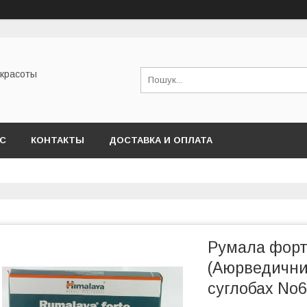
 красоты
АС
КОНТАКТЫ
ДОСТАВКА И ОПЛАТА
Румала форте
(Аюрведичний
суглобах No