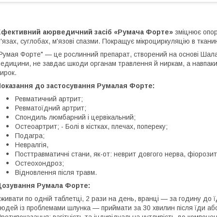
Ефективний аюрведичний засіб «Румача Форте»
зміцнює опорн
'язах, суглобах, м'язові спазми. Покращує мікроциркуляцію в ткани
Румая Форте" — це рослинний препарат, створений на основі Шалаки
едицини, не завдає шкоди органам травлення й ниркам, а навпаки, 
ирок.
Показання до застосування Румалая Форте:
Ревматичний артрит;
Ревматоїдний артрит;
Спондиль люмбарний і цервікальний;
Остеоартрит; - Болі в кістках, плечах, попереку;
Подагра;
Невралгія,
Посттравматичні стани, як-от: неврит довгого нерва, фіорозит, 
Остеохондроз;
Відновлення після травм.
Дозування Румала Форте:
живати по одній таблетці, 2 рази на день, вранці — за годину до ї
юдей із проблемами шлунка — приймати за 30 хвилин після їди аб
ротипоказання: вагітність та індивідуальна чутливість до компонен