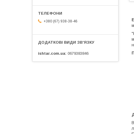
+380 (67) 938-38-46
м
"
м
н
ishtar.com.ua
0679383846
В
л
П