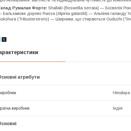
Склад Румалая Форте:
Shallaki (Boswellia serrata) — Босвелія Ро
 Бальзамове дерево Rassa (Alpinia galandd) — Альпінія галанду Ya
okshura (Tribusterstroris) — Шкірники, що стираються Guduchi (Tin
арактеристики
Основні атрибути
иробник
Himalaya
раїна виробник
Індія
Основні